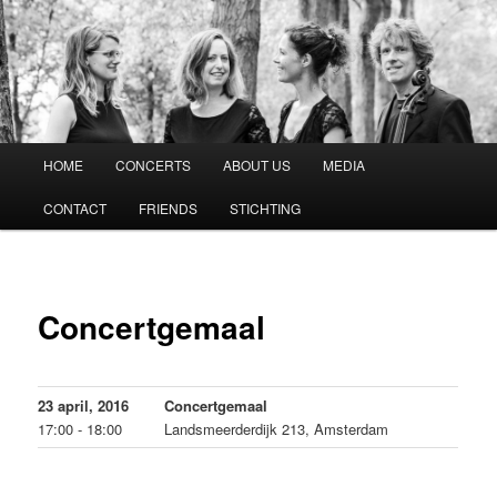
Vespucci Kwartet
Hoofdmenu
HOME
CONCERTS
ABOUT US
MEDIA
Spring
CONTACT
FRIENDS
STICHTING
naar
de
primaire
Concertgemaal
inhoud
23 april, 2016
Concertgemaal
17:00 - 18:00
Landsmeerderdijk 213, Amsterdam