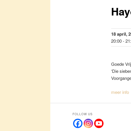
Hay
primaire
inhoud
18 april, 
20:00 - 21
Goede Vri
‘Die siebe
Voorgange
meer info
FOLLOW US