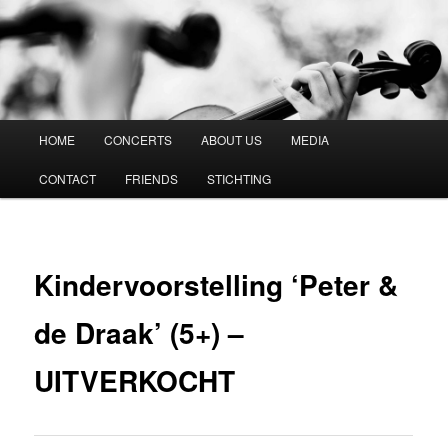
Vespucci Kwartet
Hoofdmenu
HOME
CONCERTS
ABOUT US
MEDIA
Spring
CONTACT
FRIENDS
STICHTING
naar
de
primaire
Kindervoorstelling ‘Peter &
inhoud
de Draak’ (5+) –
UITVERKOCHT