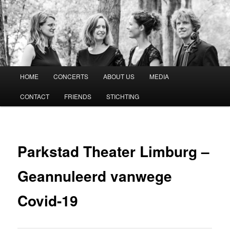
Vespucci Kwartet
Hoofdmenu
HOME
CONCERTS
ABOUT US
MEDIA
Spring
CONTACT
FRIENDS
STICHTING
naar
de
primaire
Parkstad Theater Limburg –
inhoud
Geannuleerd vanwege
Covid-19