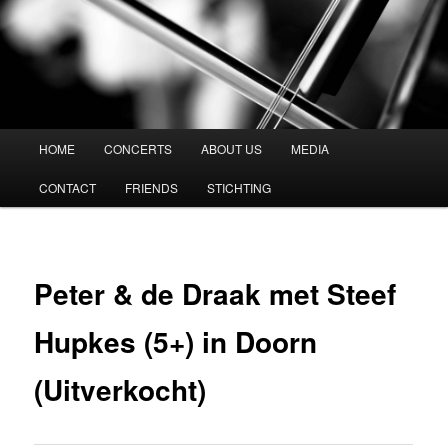
Vespucci Kwartet
Hoofdmenu
HOME
CONCERTS
ABOUT US
MEDIA
Spring
CONTACT
FRIENDS
STICHTING
naar
de
primaire
Peter & de Draak met Steef
inhoud
Hupkes (5+) in Doorn
(Uitverkocht)