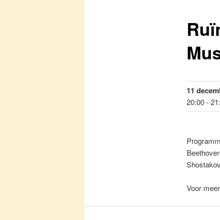
Ruï
primaire
Mus
inhoud
11 decemb
20:00 - 21
Programm
Beethoven
Shostakov
Voor meer 