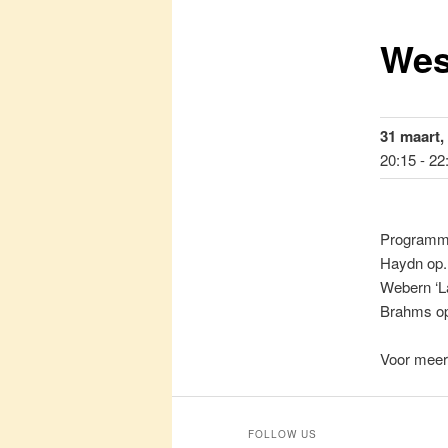
Wes
primaire
inhoud
31 maart,
20:15 - 22
Programm
Haydn op. 
Webern ‘
Brahms op
Voor meer 
FOLLOW US