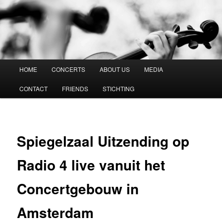
Vespucci Kwartet
Hoofdmenu
HOME
CONCERTS
ABOUT US
MEDIA
Spring
CONTACT
FRIENDS
STICHTING
naar
de
primaire
Spiegelzaal Uitzending op
inhoud
Radio 4 live vanuit het
Concertgebouw in
Amsterdam