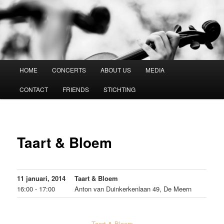
Vespucci Kwartet
Hoofdmenu
HOME
CONCERTS
ABOUT US
MEDIA
Spring
CONTACT
FRIENDS
STICHTING
naar
de
primaire
Taart & Bloem
inhoud
11 januari, 2014
Taart & Bloem
16:00 - 17:00
Anton van Duinkerkenlaan 49, De Meern
Taart & Bloem