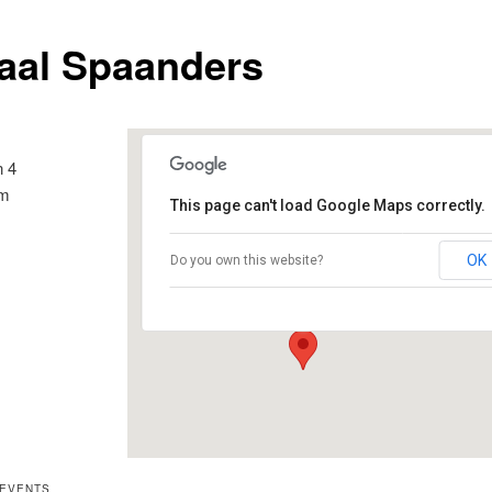
aal Spaanders
n 4
am
This page can't load Google Maps correctly.
Lokaal Spaanders
OK
Do you own this website?
Zonneplein 4 - Amsterdam
Evenementen
 EVENTS