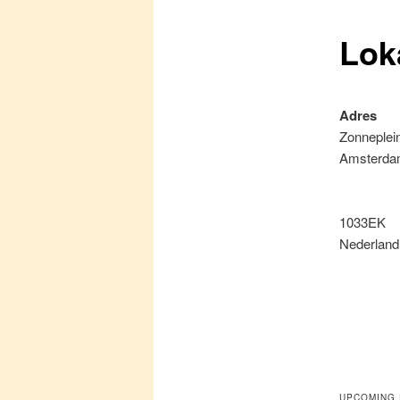
Lok
primaire
inhoud
Adres
Zonneplei
Amsterd
1033EK
Nederland
UPCOMING