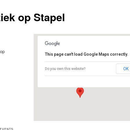
iek op Stapel
oop
This page can't load Google Maps correctly.
Muziek op Stapel
OK
Do you own this website?
Bekhof 1 - Oldeberkoop
Evenementen
 EVENTS