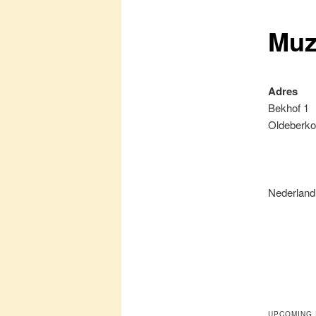
Muz
primaire
inhoud
Adres
Bekhof 1
Oldeberk
Nederland
UPCOMING