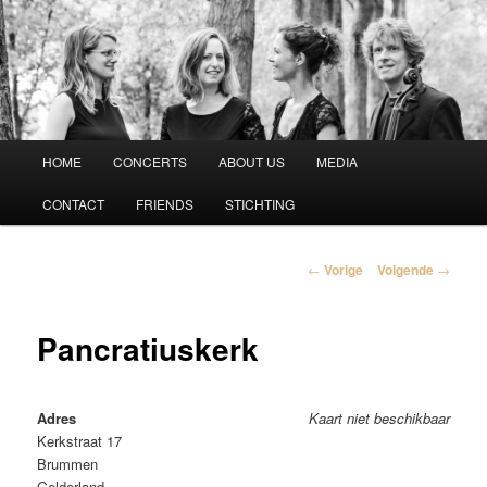
Vespucci Kwartet
Hoofdmenu
HOME
CONCERTS
ABOUT US
MEDIA
Spring
CONTACT
FRIENDS
STICHTING
naar
de
Berichtnavigatie
←
Vorige
Volgende
→
primaire
Pancratiuskerk
inhoud
Adres
Kaart niet beschikbaar
Kerkstraat 17
Brummen
Gelderland