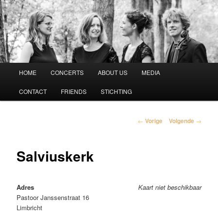
Vespucci Kwartet
Hoofdmenu
HOME
CONCERTS
ABOUT US
MEDIA
Spring
CONTACT
FRIENDS
STICHTING
naar
de
Berichtnavigatie
←
Vorige
Volgende
→
primaire
Salviuskerk
inhoud
Adres
Kaart niet beschikbaar
Pastoor Janssenstraat 16
Limbricht