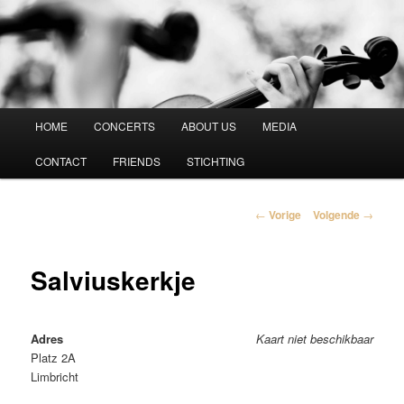
Vespucci Kwartet
Hoofdmenu
HOME
CONCERTS
ABOUT US
MEDIA
Spring
CONTACT
FRIENDS
STICHTING
naar
de
Berichtnavigatie
←
Vorige
Volgende
→
primaire
Salviuskerkje
inhoud
Adres
Kaart niet beschikbaar
Platz 2A
Limbricht