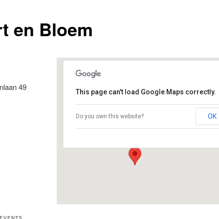
rt en Bloem
nlaan 49
This page can't load Google Maps correctly.
Taart en Bloem
OK
Do you own this website?
Anton van Duinkerkenlaan 49 - De Meern
Evenementen
 EVENTS