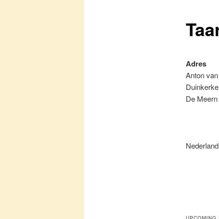
Taa
primaire
inhoud
Adres
Anton van
Duinkerke
De Meern
Nederland
UPCOMING