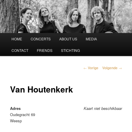
Vespucci Kwartet
Hoofdmenu
HOME
CONCERTS
ABOUT US
MEDIA
Spring
CONTACT
FRIENDS
STICHTING
naar
de
Berichtnavigatie
←
Vorige
Volgende
→
primaire
Van Houtenkerk
inhoud
Adres
Kaart niet beschikbaar
Oudegracht 69
Weesp